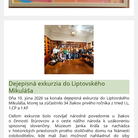
Dejepisná exkurzia do Liptovského
Mikuláša
Dňa 10. júna 2026 sa konala dejepisná exkurzia do Liptovského
Mikuláša, ktorej sa zúčastnilo 34 žiakov prvého ročníka z tried I.L,
1.CP a 1.KF
Cieľom exkurzie bolo rozvíjať národné povedomie u žiakov
o činnosti štúrovcov a o ceste nášho národa k uzákoneniu
spisovnej slovenčiny. Múzeum Janka Kráľa sa nachádza
v historických priestoroch prvého stoličného domu na Námestí
osloboditeľov, kde mali žiaci možnosť nahliadnuť do izby