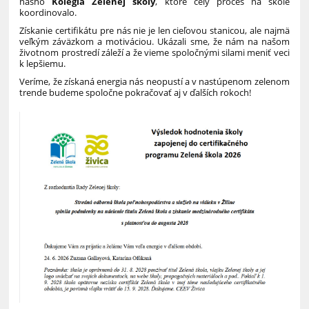
nášho
Kolégia Zelenej školy
, ktoré celý proces na škole
koordinovalo.
Získanie certifikátu pre nás nie je len cieľovou stanicou, ale najmä
veľkým záväzkom a motiváciou. Ukázali sme, že nám na našom
životnom prostredí záleží a že vieme spoločnými silami meniť veci
k lepšiemu.
Veríme, že získaná energia nás neopustí a v nastúpenom zelenom
trende budeme spoločne pokračovať aj v ďalších rokoch!