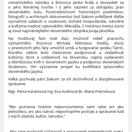
romantického básnika a štúrovca Janka Kráľa a dozvedieť sa
o jeho literárnej tvorbe i o jeho väznení za obhajobu práv
slovenského ľudu. Prostredníctvom historických predmetov,
fotografií a archívnych dokumentov boli žiakom priblížené ďalšie
významné udalosti a osobnosti, bohaté hospodárske, národné
a kultúrne tradície Liptovského Mikuláša. S históriou mesta súvisí
aj osud najznámejšieho slovenského zbojníka Juraja Jánošíka.
Na Hodžovej fare mali žiaci možnosť vidieť pracovňu
významného štúrovca Michala Miloslava Hodžu, ktorý
v priestoroch jeho fary umožnil vznik a fungovanie spolku Tatrín,
ktorého cieľom bolo všestranne podporovať a zveľaďovať
kultúrny život a vzdelanosť na Slovensku, najmä vydávaním
a distribúciou kníh v slovenskom jazyku a podporou slovenských
študentov, čím významne prispel ku kodifikácii spisovného
slovenského jazyka.
Veľká pochvala patrí žiakom za ich dochvíľnosť a disciplinované
správanie.
Mgr. Petra Harantová Ing. Eva Hulínová Bc. Mária Pokrivková
"Bez poznania histórie neporozumieme sami sebe ani ako
jednotlivci, ani ako národ, nepochopíme postoje a správanie ľudí
z iných období, kultúr, národov.“
„Aby sme pochopili súčasnosť a porozumeli premenlivosti sveta,