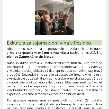
Exkurzia za tajomstvom vína v Pezinku
Dňa 18.6.2026 sa potravinári zúčastnili exkurzie
v
Malokarpatskom múzeu v Pezinku
a následne navštívili aj
pivnice Zámockého vinárstva
.
Naša exkurzia začala v Malokarpatskom múzeu, kde sme sa
oboznámili s históriou vinohradníctva a vinárstva
v Malokarpatskej oblasti. Výklad sprievodcu bol veľmi zaujímavý
a poučný. Dozvedeli sme sa, ako sa pestovalo hrozno v minulosti,
aké nástroje používali vinohradníci a ako prebiehal proces výroby
vína od zberu až po jeho skladovanie. Mali sme možnosť vidieť
rôzne historické exponáty, lisy na hrozno, sudy a tradičné
vinohradnícke pomôcky. Zaujímavou časťou bola aj interaktívna
expozícia, kde sme si mohli niektoré činnosti vyskúšať.
Po návšteve múzea sme sa presunuli do pivníc Zámockého
vinárstva. Tu sme zostúpili do podzemných priestorov, ktoré
na nás zapôsobili svojou atmosférou. Dozvedeli sme sa viac