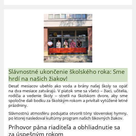
Slávnostné ukončenie školského roka: Sme
hrdí na našich žiakov!
Desať mesiacov ubehlo ako voda a brány našej školy sa opäť
na dva mesiace zatvárajú. V piatok sme sa všetci – žiaci, učitelia,
rodičia a vedenie školy – stretli na školskom dvore, aby sme
spoločne dali bodku za školským rokom a privítali vytúžené letné
prázdniny.
Slávnostnú atmosféru podujatia otvorili tóny slovenskej hymny,
po ktorej nasledoval kultúrny program našich šikovných žiakov.
Príhovor pána riaditeľa a obhliadnutie sa
za úspešným rokom