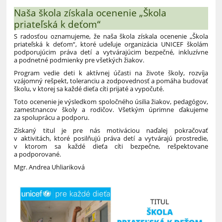
Naša škola získala ocenenie „Škola
priateľská k deťom“
S radosťou oznamujeme, že naša škola získala ocenenie „Škola
priateľská k deťom“, ktoré udeľuje organizácia UNICEF školám
podporujúcim práva detí a vytvárajúcim bezpečné, inkluzívne
a podnetné podmienky pre všetkých žiakov.
Program vedie deti k aktívnej účasti na živote školy, rozvíja
vzájomný rešpekt, toleranciu a zodpovednosť a pomáha budovať
školu, v ktorej sa každé dieťa cíti prijaté a vypočuté.
Toto ocenenie je výsledkom spoločného úsilia žiakov, pedagógov,
zamestnancov školy a rodičov. Všetkým úprimne ďakujeme
za spoluprácu a podporu.
Získaný titul je pre nás motiváciou naďalej pokračovať
v aktivitách, ktoré posilňujú práva detí a vytvárajú prostredie,
v ktorom sa každé dieťa cíti bezpečne, rešpektovane
a podporované.
Mgr. Andrea Uhliariková