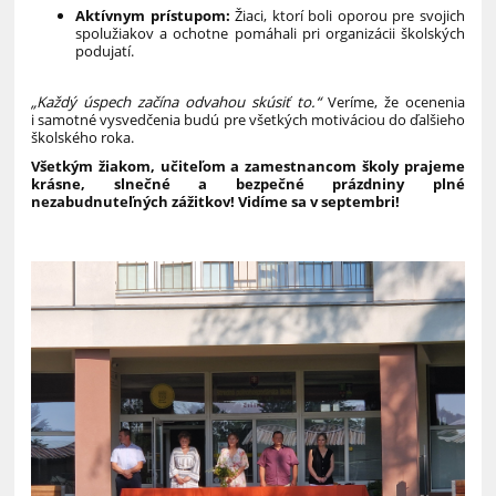
Aktívnym prístupom:
Žiaci, ktorí boli oporou pre svojich
spolužiakov a ochotne pomáhali pri organizácii školských
podujatí.
„Každý úspech začína odvahou skúsiť to.“
Veríme, že ocenenia
i samotné vysvedčenia budú pre všetkých motiváciou do ďalšieho
školského roka.
Všetkým žiakom, učiteľom a zamestnancom školy prajeme
krásne, slnečné a bezpečné prázdniny plné
nezabudnuteľných zážitkov! Vidíme sa v septembri!