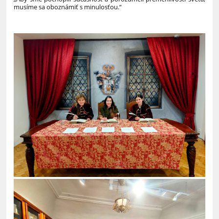
musíme sa oboznámiť s minulosťou.“