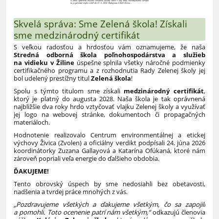
Skvelá správa: Sme Zelená škola! Získali
sme medzinárodný certifikát
S veľkou radosťou a hrdosťou vám oznamujeme, že naša
Stredná odborná škola poľnohospodárstva a služieb
na vidieku v Žiline
úspešne splnila všetky náročné podmienky
certifikačného programu a z rozhodnutia Rady Zelenej školy jej
bol udelený prestížny titul
Zelená škola
!
Spolu s týmto titulom sme získali
medzinárodný certifikát
,
ktorý je platný do augusta 2028. Naša škola je tak oprávnená
najbližšie dva roky hrdo vztyčovať vlajku Zelenej školy a využívať
jej logo na webovej stránke, dokumentoch či propagačných
materiáloch.
Hodnotenie realizovalo Centrum environmentálnej a etickej
výchovy Živica (Zvolen) a oficiálny verdikt podpísali 24. júna 2026
koordinátorky Zuzana Gallayová a Katarína Ofúkaná, ktoré nám
zároveň popriali veľa energie do ďalšieho obdobia.
ĎAKUJEME!
Tento obrovský úspech by sme nedosiahli bez obetavosti,
nadšenia a tvrdej práce mnohých z vás.
„Pozdravujeme všetkých a ďakujeme všetkým, čo sa zapojili
a pomohli. Toto ocenenie patrí nám všetkým,“
odkazujú členovia