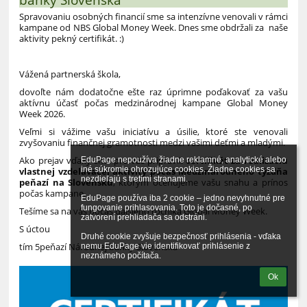
Spravovaniu osobných financií sme sa intenzívne venovali v rámci
kampane od NBS Global Money Week. Dnes sme obdržali za naše
aktivity pekný certifikát. :)
Vážená partnerská škola,
dovoľte nám dodatočne ešte raz úprimne poďakovať za vašu
aktívnu účasť počas medzinárodnej kampane Global Money
Week 2026.
Veľmi si vážime vašu iniciatívu a úsilie, ktoré ste venovali
zvyšovaniu finančnej gramotnosti medzi vašimi deťmi a mladými.
Ako prejav vďaky sme pre vás pripravili
certifikát za realizáciu
EduPage nepoužíva žiadne reklamné, analytické alebo 
iné súkromie ohrozujúce cookies. Žiadne cookies sa 
vlastnej vzdelávacej aktivity počas Medzinárodného týždňa
nezdieľajú s tretími stranami.

peňazí na Slovensku
, ktorým oceňujeme vašu snahu a prínos
počas kampane.
EduPage používa iba 2 cookie – jedno nevyhnutné pre 
fungovanie prihlasovania. Toto je dočasné, po 
Tešíme sa na vás počas ďalšieho ročníka Global Money Week.
zatvorení prehliadača sa odstráni.

S úctou
Druhé cookie zvyšuje bezpečnosť prihlásenia - vďaka 
tím 5peňazí Národnej banky Slovenska
nemu EduPage vie identifikovať prihlásenie z 
neznámeho počítača.
Ok