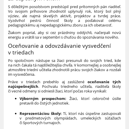
S dôležitým posolstvom predstúpil pred prítomných pán riaditeľ.
Vo svojom príhovore zhodnotil uplynulý rok, ktorý bol plný
výziev, ale najmä skvelých aktivít, projektov a tvrdej práce.
Vyzdvihol pestrú činnosť školy a poďakoval celému
pedagogickému aj nepedagogickému zboru za ich obetavosť.
Žiakom poprial, aby si cez prázdniny oddýchli, načerpali novú
energiu a vrátili sa v septembri s chuťou do spoznávania nového.
Oceňovanie a odovzdávanie vysvedčení
v triedach
Po spoločnom nástupe sa žiaci presunuli do svojich tried, kde
na nich čakala tá najdôležitejšia chvíľa. V komornejšej a osobnejšej
atmosfére triedni učitelia zhodnotili prácu svojich žiakov a rozdali
im vysvedčenia.
Práve v triedach prebehlo aj zaslúžené
oceňovanie tých
najúspešnejších
. Pochvalu triedneho učiteľa, riaditeľa školy
či vecné odmeny si odniesli žiaci, ktorí počas roka vynikali:
Výborným prospechom:
Žiaci, ktorí celoročné úsilie
pretavili do čistých jednotiek.
Reprezentáciou školy:
Tí, ktorí nás úspešne zastupovali
v predmetových olympiádach, umeleckých súťažiach
či športových turnajoch.