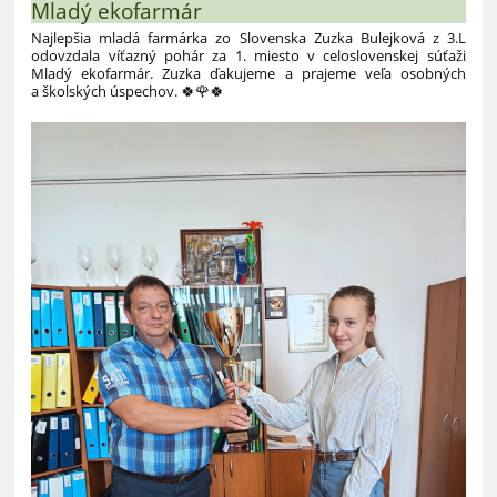
Mladý ekofarmár
Najlepšia mladá farmárka zo Slovenska Zuzka Bulejková z 3.L
odovzdala víťazný pohár za 1. miesto v celoslovenskej súťaži
Mladý ekofarmár. Zuzka ďakujeme a prajeme veľa osobných
a školských úspechov. 🍀🌹🍀