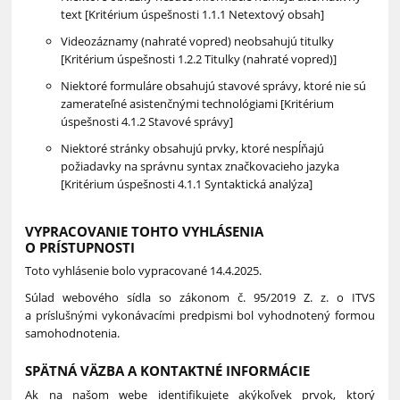
text [Kritérium úspešnosti 1.1.1 Netextový obsah]
Videozáznamy (nahraté vopred) neobsahujú titulky
[Kritérium úspešnosti 1.2.2 Titulky (nahraté vopred)]
Niektoré formuláre obsahujú stavové správy, ktoré nie sú
zamerateľné asistenčnými technológiami [Kritérium
úspešnosti 4.1.2 Stavové správy]
Niektoré stránky obsahujú prvky, ktoré nespĺňajú
požiadavky na správnu syntax značkovacieho jazyka
[Kritérium úspešnosti 4.1.1 Syntaktická analýza]
VYPRACOVANIE TOHTO VYHLÁSENIA
O PRÍSTUPNOSTI
Toto vyhlásenie bolo vypracované 14.4.2025.
Súlad webového sídla so zákonom č. 95/2019 Z. z. o ITVS
a príslušnými vykonávacími predpismi bol vyhodnotený formou
samohodnotenia.
SPÄTNÁ VÄZBA A KONTAKTNÉ INFORMÁCIE
Ak na našom webe identifikujete akýkoľvek prvok, ktorý