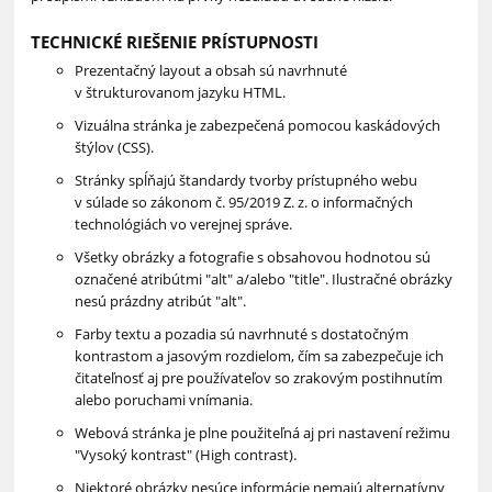
TECHNICKÉ RIEŠENIE PRÍSTUPNOSTI
Prezentačný layout a obsah sú navrhnuté
v štrukturovanom jazyku HTML.
Vizuálna stránka je zabezpečená pomocou kaskádových
štýlov (CSS).
Stránky spĺňajú štandardy tvorby prístupného webu
v súlade
so zákonom č. 95/2019 Z. z. o informačných 
technológiách vo verejnej správe.
Všetky obrázky a fotografie s obsahovou hodnotou sú
označené atribútmi "alt" a/alebo "title". Ilustračné obrázky
nesú prázdny atribút "alt".
Farby textu a pozadia sú navrhnuté s dostatočným
kontrastom a jasovým rozdielom, čím sa zabezpečuje ich
čitateľnosť aj pre používateľov so zrakovým postihnutím
alebo poruchami vnímania.
Webová stránka je plne použiteľná aj pri nastavení režimu
"Vysoký kontrast" (High contrast).
Niektoré obrázky nesúce informácie nemajú alternatívny