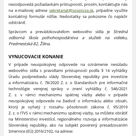
nezodpovedá požiadavkám prístupnosti, prosím, kontaktujte nás
na e-mailovej adrese
sekretariat@sospsvza.sk
, prípadne využite
kontaktný formulár nižšie. Nedostatky sa pokúsime čo najskôr
odstrániť.
Správcom a prevádzkovateľom webového sídla je
Stredná
odborná škola poľnohospodárstva a služieb na vidieku,
Predmestská 82, Žilina
.
VYNUCOVACIE KONANIE
V prípade neuspokojivej odpovede na oznámenie nesúladu
webového sídla s pravidlami prístupnosti podľa § 14 vyhlášky
Úradu podpredsedu vlády Slovenskej republiky pre investície
a informatizáciu č. 78/2020 Z. z. o štandardoch pre informačné
technológie verejnej správy v znení vyhlášky č. 546/2021
Z. z. v rámci mechanizmu spätnej väzby alebo v prípade
neuspokojivej odpovede na žiadosť o informáciu alebo obsah,
ktorý je vyňatý z rozsahu pôsobnosti zákona č. 95/2019
Z. z. o ITVS v rámci mechanizmu spätnej väzby, sa môžete obrátiť
na Ministerstvo investícií, regionálneho rozvoja a informatizácie
Slovenskej republiky, ako na subjekt poverený presadzovaním
Smernice (EÚ) 2016/2102, na adrese: