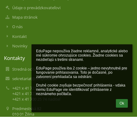
Údaje o prevádzkovateľovi
Mapa stránok
O nás
Kontakt
Novinky
EduPage nepoužíva žiadne reklamné, analytické alebo 
iné súkromie ohrozujúce cookies. Žiadne cookies sa 
Kontakty
nezdieľajú s tretími stranami.

EduPage používa iba 2 cookie – jedno nevyhnutné pre 
Stredná odborná škola poľnohospodárstva a služieb na vidieku
fungovanie prihlasovania. Toto je dočasné, po 
zatvorení prehliadača sa odstráni.

sekretariat@sospsvza.sk
Druhé cookie zvyšuje bezpečnosť prihlásenia - vďaka 
+421 x 41 723 27 07
nemu EduPage vie identifikovať prihlásenie z 
+421 x 41 723 23 65 spojovateľka
neznámeho počítača.
+421 x 41 700 25 74 riaditeľ
Ok
Predmestská 82
010 01 Žilina
Slovakia
00162558