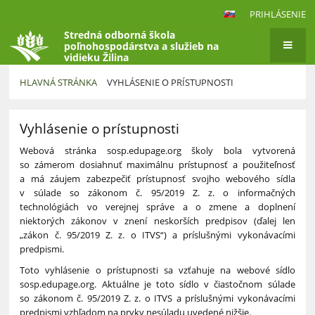
PRIHLÁSENIE
Stredná odborná škola
poľnohospodárstva a služieb na
vidieku Žilina
HLAVNÁ STRÁNKA
VYHLÁSENIE O PRÍSTUPNOSTI
Vyhlásenie
Vyhlásenie o prístupnosti
o
prístupnosti
Webová stránka sosp.edupage.org školy bola vytvorená
so zámerom dosiahnuť maximálnu prístupnosť a použiteľnosť
a má záujem zabezpečiť prístupnosť svojho webového sídla
v súlade so zákonom č. 95/2019 Z. z. o informačných
technológiách vo verejnej správe a o zmene a doplnení
niektorých zákonov v znení neskorších predpisov (ďalej len
„zákon č. 95/2019 Z. z. o ITVS“) a príslušnými vykonávacími
predpismi.
Toto vyhlásenie o prístupnosti sa vzťahuje na webové sídlo
sosp.edupage.org. Aktuálne je toto sídlo v čiastočnom súlade
so zákonom č. 95/2019 Z. z. o ITVS a príslušnými vykonávacími
predpismi vzhľadom na prvky nesúladu uvedené nižšie.