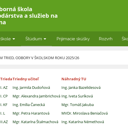
borná škola
dárstva a služieb na
ina
 škole
Štúdium
Prijímacie skúšky
Rozvrh
Ško
 TRIED, ODBORY V ŠKOLSKOM ROKU 2025/26
Trieda
Triedny učiteľ
Náhradný TU
I. AZ
Ing. Jarmila Dudoňová
Ing. Janka Bazelidesová
I. CP
Mgr. Alexandra Jambrichová
Ing. Iveta Suríková
I. KF
Ing. Emília Čanecká
Mgr. Tomáš Jakuba
I. L
Mgr. Petra Harantová
MVDr. Miroslava Beniačová
II.AZ
Mgr. Katarína Štalmachová
Ing. Katarína Némethová