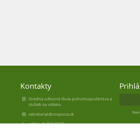
Kontakty
Prihl
Stredná odborná škola poľnohospodárstva a
služieb na vidieku
Nev
sekretariat@sospsvza.sk
+421 x 41 723 27 07
+421 x 41 723 23 65 spojovateľka
+421 x 41 700 25 74 riaditeľ