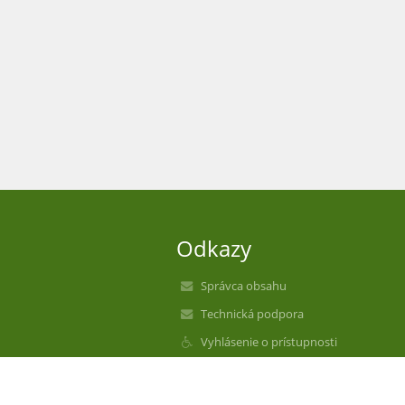
Odkazy
Správca obsahu
Technická podpora
Vyhlásenie o prístupnosti
Právne informácie
Zásady ochrany osobných údajov