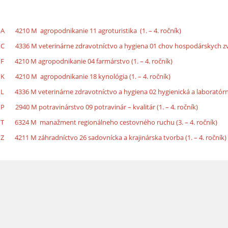
A 4210 M agropodnikanie 11 agroturistika (1. – 4. ročník)
C 4336 M veterinárne zdravotníctvo a hygiena 01 chov hospodárskych zvier
F 4210 M agropodnikanie 04 farmárstvo (1. – 4. ročník)
K 4210 M agropodnikanie 18 kynológia (1. – 4. ročník)
L 4336 M veterinárne zdravotníctvo a hygiena 02 hygienická a laboratórna 
P 2940 M potravinárstvo 09 potravinár – kvalitár (1. – 4. ročník)
T 6324 M manažment regionálneho cestovného ruchu (3. – 4. ročník)
Z 4211 M záhradníctvo 26 sadovnícka a krajinárska tvorba (1. – 4. ročník)