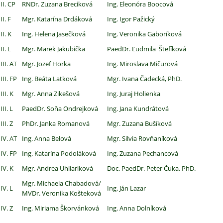
II. CP
RNDr. Zuzana Breciková
Ing. Eleonóra Boocová
II. F
Mgr. Katarína Drdáková
Ing. Igor Pažický
II. K
Ing. Helena Jasečková
Ing. Veronika Gaboríková
II. L
Mgr. Marek Jakubička
PaedDr. Ľudmila Štefíková
III. AT
Mgr. Jozef Horka
Ing. Miroslava Mičurová
III. FP
Ing. Beáta Latková
Mgr. Ivana Čadecká, PhD.
III. K
Mgr. Anna Zikešová
Ing. Juraj Holienka
III. L
PaedDr. Soňa Ondrejková
Ing. Jana Kundrátová
III. Z
PhDr. Janka Romanová
Mgr. Zuzana Bušíková
IV. AT
Ing. Anna Belová
Mgr. Silvia Rovňaníková
IV. FP
Ing. Katarína Podoláková
Ing. Zuzana Pechancová
IV. K
Mgr. Andrea Uhliariková
Doc. PaedDr. Peter Čuka, PhD.
Mgr. Michaela Chabadová/
IV. L
Ing. Ján Lazar
MVDr. Veronika Košteková
IV. Z
Ing. Miriama Škorvánková
Ing. Anna Dolníková