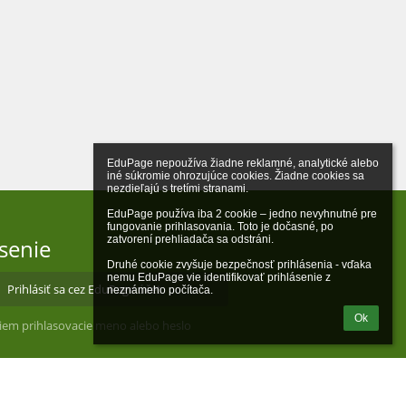
EduPage nepoužíva žiadne reklamné, analytické alebo 
iné súkromie ohrozujúce cookies. Žiadne cookies sa 
nezdieľajú s tretími stranami.

EduPage používa iba 2 cookie – jedno nevyhnutné pre 
fungovanie prihlasovania. Toto je dočasné, po 
zatvorení prehliadača sa odstráni.

ásenie
Druhé cookie zvyšuje bezpečnosť prihlásenia - vďaka 
nemu EduPage vie identifikovať prihlásenie z 
Prihlásiť sa cez EduPage účet
neznámeho počítača.
Ok
iem prihlasovacie meno alebo heslo