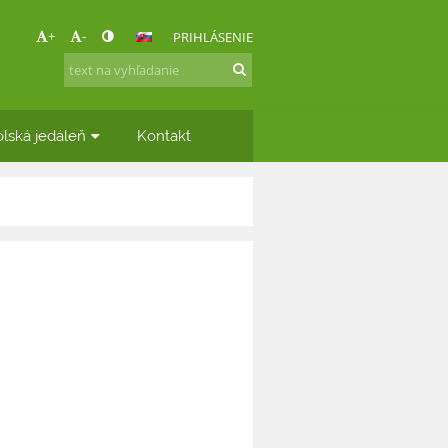
+
-
PRIHLÁSENIE
lská jedáleň
Kontakt