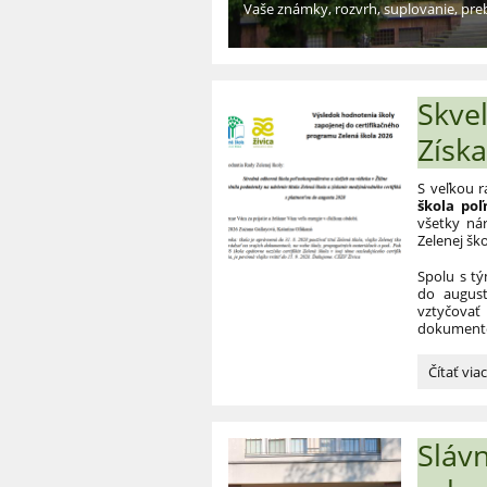
Vaše známky, rozvrh, suplovanie, pre
Skve
Získ
S veľkou 
škola poľ
všetky ná
Zelenej ško
Spolu s tý
do august
vztyčovať
dokumento
Skvelá
Čítať via
správa:
Sme
Zelená
Sláv
škola!
Získali