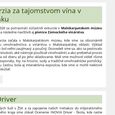
rzia za tajomstvom vína v
nku
026 sa potravinári zúčastnili exkurzie v
Malokarpatskom múzeu
a následne navštívili aj
pivnice Zámockého vinárstva
.
rzia začala v Malokarpatskom múzeu, kde sme sa oboznámili
ou vinohradníctva a vinárstva v Malokarpatskej oblasti. Výklad
 bol veľmi zaujímavý a poučný. Dozvedeli sme sa, ako sa pestovalo
inulosti, aké nástroje používali vinohradníci a ako prebiehal proces
a od zberu až po jeho skladovanie. Mali sme možnosť vidieť rôzne
 exponáty, lisy na hrozno, sudy a tradičné vinohradnícke pomôcky.
 časťou bola aj interaktívna expozícia, kde sme si mohli niektoré
yskúšať.
c
vom
river
ch ľudí v ŽSK a za zapojenie našich tretiakov do inšpiratívneho
ého kraja sme získali Ocenenie INOVIA Driver - Škola, kde rastie