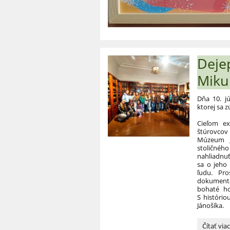
Deje
Miku
Dňa 10. j
ktorej sa z
Cieľom ex
štúrovcov
Múzeum J
stoličné
nahliadnuť
sa o jeho 
ľudu. Pro
dokumento
bohaté ho
S histório
Jánošíka.
Dejepisn
Čítať via