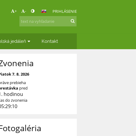
+
-
PRIHLÁSENIE
lská jedáleň
Kontakt
Zvonenia
Piatok 7. 8. 2026
práve prebieha
prestávka
pred
1. hodinou
čas do zvonenia
05:29:09
Fotogaléria