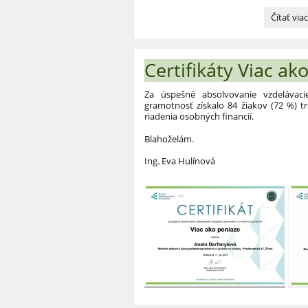
Naša
Čítať via
škola
získala
ocenenie
Certifikáty Viac ak
„Škola
priateľsk
k
Za úspešné absolvovanie vzdeláva
deťom“:
gramotnosť získalo 84 žiakov (72 %) tr
riadenia osobných financií.
Blahoželám.
Ing. Eva Hulínová