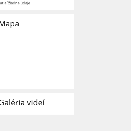
zatiaľ žiadne údaje
Mapa
Galéria videí