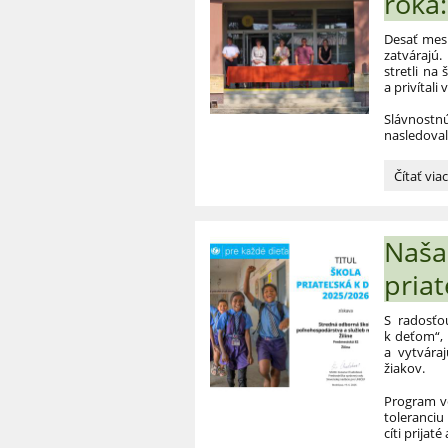
roka:
sme
medziná
certifikát
Desať mesi
zatvárajú.
stretli n
a privítali
Slávnostn
nasledoval
Slávnost
Čítať via
ukončen
školskéh
roka:
Naša 
Sme
hrdí
pria
na
našich
žiakov!:
S radosťo
k deťom“, 
a vytvára
žiakov.
Program ve
toleranciu
cíti prijat