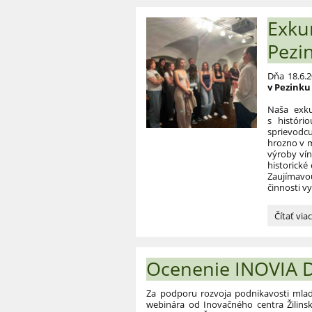
Exku
Pezi
Dňa 18.6.2
v Pezinku
Naša exku
s históri
sprievodcu
hrozno v m
výroby vín
historické
Zaujímavou
činnosti v
Exkurzia
Čítať via
za
tajomst
vína
Ocenenie INOVIA D
v
Pezinku:
Za podporu rozvoja podnikavosti mladý
webinára od Inovačného centra Žilinsk