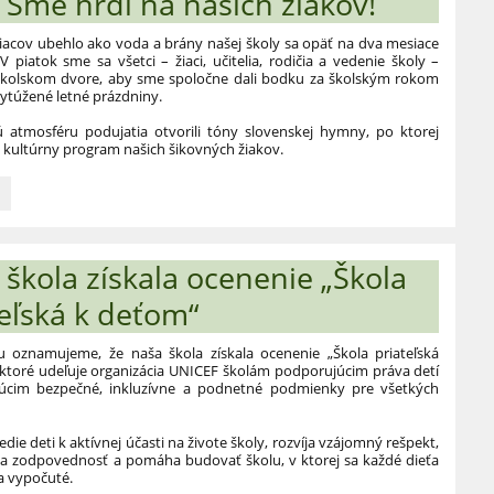
 Sme hrdí na našich žiakov!
rodný
:
acov ubehlo ako voda a brány našej školy sa opäť na dva mesiace
 V piatok sme sa všetci – žiaci, učitelia, rodičia a vedenie školy –
a školskom dvore, aby sme spoločne dali bodku za školským rokom
 vytúžené letné prázdniny.
ú atmosféru podujatia otvorili tóny slovenskej hymny, po ktorej
 kultúrny program našich šikovných žiakov.
né
c
ie
o
škola získala ocenenie „Škola
teľská k deťom“
u oznamujeme, že naša škola získala ocenenie „Škola priateľská
ktoré udeľuje organizácia UNICEF školám podporujúcim práva detí
júcim bezpečné, inkluzívne a podnetné podmienky pre všetkých
die deti k aktívnej účasti na živote školy, rozvíja vzájomný rešpekt,
 a zodpovednosť a pomáha budovať školu, v ktorej sa každé dieťa
é a vypočuté.