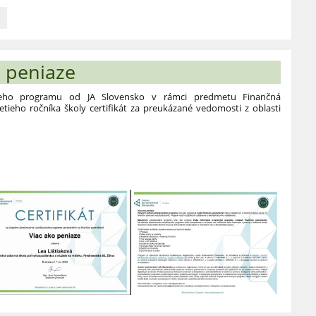
c
o peniaze
á
cieho programu od JA Slovensko v rámci predmetu Finančná
etieho ročníka školy certifikát za preukázané vedomosti z oblasti