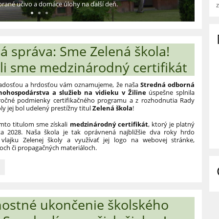
brané učivo a domáce úlohy na ďalší deň.
lá správa: Sme Zelená škola!
ali sme medzinárodný certifikát
radosťou a hrdosťou vám oznamujeme, že naša
Stredná odborná
nohospodárstva a služieb na vidieku v Žiline
úspešne splnila
ročné podmienky certifikačného programu a z rozhodnutia Rady
ly jej bol udelený prestížny titul
Zelená škola
!
mto titulom sme získali
medzinárodný certifikát
, ktorý je platný
a 2028. Naša škola je tak oprávnená najbližšie dva roky hrdo
 vlajku Zelenej školy a využívať jej logo na webovej stránke,
ch či propagačných materiáloch.
c
nostné ukončenie školského