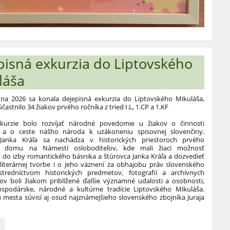
pisná exkurzia do Liptovského
láša
úna 2026 sa konala dejepisná exkurzia do Liptovského Mikuláša,
účastnilo 34 žiakov prvého ročníka z tried I.L, 1.CP a 1.KF
kurzie bolo rozvíjať národné povedomie u žiakov o činnosti
 a o ceste nášho národa k uzákoneniu spisovnej slovenčiny.
anka Kráľa sa nachádza v historických priestoroch prvého
ho domu na Námestí osloboditeľov, kde mali žiaci možnosť
 do izby romantického básnika a štúrovca Janka Kráľa a dozvedieť
literárnej tvorbe i o jeho väznení za obhajobu práv slovenského
stredníctvom historických predmetov, fotografií a archívnych
v boli žiakom priblížené ďalšie významné udalosti a osobnosti,
spodárske, národné a kultúrne tradície Liptovského Mikuláša.
u mesta súvisí aj osud najznámejšieho slovenského zbojníka Juraja
á
c