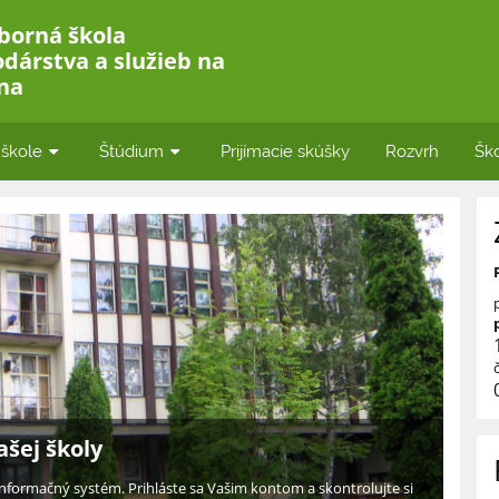
borná škola
dárstva a služieb na
ina
 škole
Štúdium
Prijímacie skúšky
Rozvrh
Ško
ašej školy
nformačný systém. Prihláste sa Vašim kontom a skontrolujte si