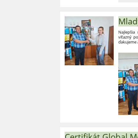
exkurzia
do
Liptovsk
Mlad
Mikuláša
Najlepšia
víťazný po
ďakujeme a
Certifikát Global