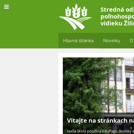
Stredná od
poľnohospo
vidieku Žil
Hlavná stránka
Novinky
O
Hlavná
stránka
Vitajte na stránkach n
Naša škola používa EduPage školský i