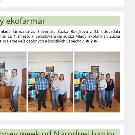
ého
ý ekofarmár
:
 mladá farmárka zo Slovenska Zuzka Bulejková z 3.L odovzdala
hár za 1. miesto v celoslovenskej súťaži Mladý ekofarmár. Zuzka
 prajeme veľa osobných a školských úspechov. 🍀🌹🍀
 Money week od Národnej banky